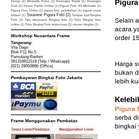
Pigura
Keropi
(1)
Minimalis Polos
(1)
Perangko Klasik
(1)
Perangko
Oval
(1)
Pesan Frame Online
(1)
Pigura Foto 3D Minimalis
(1)
Pigura Foto Online
(1)
pigura foto pernikahan
(1)
pigura untuk
Souvenir Pigura Foto
(2)
lukisan
(1)
Tempat Jual Bingkai
Selain a
Foto
(1)
Tips menyusun Bingkai foto
(1)
Toko Bingkai foto
online
(1)
Toko Bingkai Foto terpercaya
(1)
ukuran bingkai
(1)
acara y
Workshop Nusantara Frame
order 1
Tangerang:
Vila Dago
Blok F11 No.5
Pamulang-Banten
081318811519 (Telp / Whatsapp)
Harga s
(021) 29050886 (Office)
bukan d
Pembayaran Bingkai Foto Jakarta
lebih ku
Kelebi
Pigura 
serba d
Frame Menggunakan Pembatas
bingkai