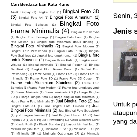
Cari Berdasarkan Kata Kunci
Bingkai Foto 3D
Akrilik Display
(1)
Bingkai foto
(1)
Senin, 
(3)
Bingkai Foto Almunium
(2)
Bingkai Foto A4
(1)
Bingkai Foto
Bingkai Foto Berkelas
(1)
Jenis 
Frame Minimalis
(4)
Bingkai foto kanvas
(1)
Bingkai Foto Keluarga
(1)
Bingkai Foto Lucu
(1)
Bingkai
foto Mewah
(1)
Bingkai foto minamalis untuk dinding
(1)
Bingkai Foto Minimalis
(2)
Bingkai Foto Modern
(1)
Bingkai Foto Pernikahan
(1)
Bingkai Foto Putih
(1)
Bingkai
Bingkai foto
Foto Stainless
(1)
bingkai foto untuk rumah
(1)
untuk Souvenir
(2)
Bingkai Hitam Putih
(1)
Bingkai ijasah
Wisuda
(1)
bingkai minimalis
(1)
Bingkai Poster
(1)
Bingkai
Sertifikat
(1)
Bingkai Ukir Ukuran Besar
(1)
Bngkai Foto
Prewedding
(1)
Frame Akrilik
(1)
Frame Foto
(1)
Frame Foto 2D
minimalis
(1)
Frame Foto 3D
(1)
Frame Foto 3D Custom
(1)
Frame Foto Aluminium Stainless
(2)
Frame Foto
Berkelas
(1)
Frame Foto Modern
(1)
Frame foto untuk souvenir
(1)
Frame Minimalis
(1)
Frame minimalis 2D
(1)
Harga Bingkai
3D
(1)
Harga Bingkai foto
(1)
harga bingkai foto minimalis
(1)
Jual Bingkai Foto
(2)
Harga Frame Foto Minimalis
(1)
Jual
Untuk p
Jual
Bingkai Foto A4
(1)
Jual Bingkai Foto Lukisan
(1)
Bingkai Foto Minimalis
(2)
Jual Bingkai Foto Scrapbook
ataupun
(1)
jual bingkai kanvas
(1)
Jual Bingkai Ukuran A4
(1)
Jual
yang da
Pigura 3D
(1)
Jual Pigura Prewedding
(1)
Klasik Geovani Silver
(1)
Klasik Putih
(1)
Klasik Standar
(1)
Layout bingkai foto
(1)
Memilih bingkai foto
(1)
Minimalis 3 Set
(1)
Minimalis 3D Tipis
(1)
Minimalis 3R
(1)
Minimalis Gabungan 2R
(1)
Minimalis