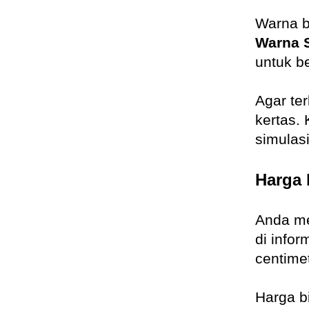
Warna b
Warna S
untuk b
Agar te
kertas. 
simulas
Harga 
Anda me
di info
centimet
Harga b