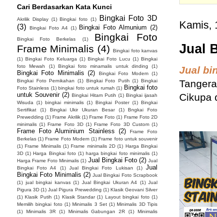
Cari Berdasarkan Kata Kunci
Bingkai Foto 3D
Akrilik Display
(1)
Bingkai foto
(1)
Kamis, 
(3)
Bingkai Foto Almunium
(2)
Bingkai Foto A4
(1)
Bingkai Foto
Bingkai Foto Berkelas
(1)
Jual 
Frame Minimalis
(4)
Bingkai foto kanvas
(1)
Bingkai Foto Keluarga
(1)
Bingkai Foto Lucu
(1)
Bingkai
foto Mewah
(1)
Bingkai foto minamalis untuk dinding
(1)
Jual bi
Bingkai Foto Minimalis
(2)
Bingkai Foto Modern
(1)
Bingkai Foto Pernikahan
(1)
Bingkai Foto Putih
(1)
Bingkai
Tangera
Bingkai foto
Foto Stainless
(1)
bingkai foto untuk rumah
(1)
untuk Souvenir
(2)
Cikupa 
Bingkai Hitam Putih
(1)
Bingkai ijasah
Wisuda
(1)
bingkai minimalis
(1)
Bingkai Poster
(1)
Bingkai
Sertifikat
(1)
Bingkai Ukir Ukuran Besar
(1)
Bngkai Foto
Prewedding
(1)
Frame Akrilik
(1)
Frame Foto
(1)
Frame Foto 2D
minimalis
(1)
Frame Foto 3D
(1)
Frame Foto 3D Custom
(1)
Frame Foto Aluminium Stainless
(2)
Frame Foto
Berkelas
(1)
Frame Foto Modern
(1)
Frame foto untuk souvenir
(1)
Frame Minimalis
(1)
Frame minimalis 2D
(1)
Harga Bingkai
3D
(1)
Harga Bingkai foto
(1)
harga bingkai foto minimalis
(1)
Jual Bingkai Foto
(2)
Harga Frame Foto Minimalis
(1)
Jual
Jual
Bingkai Foto A4
(1)
Jual Bingkai Foto Lukisan
(1)
Bingkai Foto Minimalis
(2)
Jual Bingkai Foto Scrapbook
(1)
jual bingkai kanvas
(1)
Jual Bingkai Ukuran A4
(1)
Jual
Pigura 3D
(1)
Jual Pigura Prewedding
(1)
Klasik Geovani Silver
(1)
Klasik Putih
(1)
Klasik Standar
(1)
Layout bingkai foto
(1)
Memilih bingkai foto
(1)
Minimalis 3 Set
(1)
Minimalis 3D Tipis
(1)
Minimalis 3R
(1)
Minimalis Gabungan 2R
(1)
Minimalis