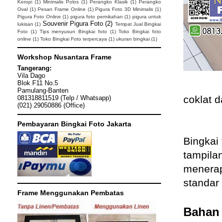
Keropi
(1)
Minimalis Polos
(1)
Perangko Klasik
(1)
Perangko
Oval
(1)
Pesan Frame Online
(1)
Pigura Foto 3D Minimalis
(1)
Pigura Foto Online
(1)
pigura foto pernikahan
(1)
pigura untuk
Souvenir Pigura Foto
(2)
lukisan
(1)
Tempat Jual Bingkai
Foto
(1)
Tips menyusun Bingkai foto
(1)
Toko Bingkai foto
online
(1)
Toko Bingkai Foto terpercaya
(1)
ukuran bingkai
(1)
Workshop Nusantara Frame
Tangerang:
Vila Dago
Blok F11 No.5
Pamulang-Banten
coklat d
081318811519 (Telp / Whatsapp)
(021) 29050886 (Office)
Pembayaran Bingkai Foto Jakarta
Bingkai
tampila
menerap
standar 
Frame Menggunakan Pembatas
Bahan 