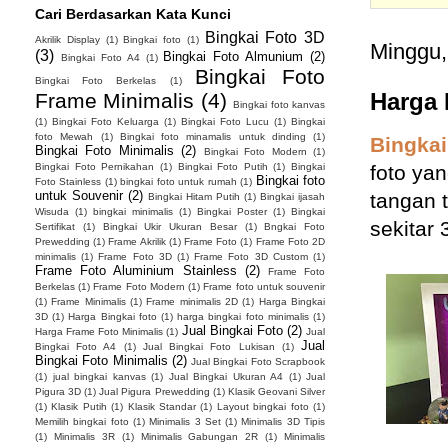
Cari Berdasarkan Kata Kunci
Bingkai Foto 3D
Akrilik Display
(1)
Bingkai foto
(1)
Minggu,
(3)
Bingkai Foto Almunium
(2)
Bingkai Foto A4
(1)
Bingkai Foto
Bingkai Foto Berkelas
(1)
Harga 
Frame Minimalis
(4)
Bingkai foto kanvas
(1)
Bingkai Foto Keluarga
(1)
Bingkai Foto Lucu
(1)
Bingkai
foto Mewah
(1)
Bingkai foto minamalis untuk dinding
(1)
Bingkai
Bingkai Foto Minimalis
(2)
Bingkai Foto Modern
(1)
Bingkai Foto Pernikahan
(1)
Bingkai Foto Putih
(1)
Bingkai
foto ya
Bingkai foto
Foto Stainless
(1)
bingkai foto untuk rumah
(1)
untuk Souvenir
(2)
tangan 
Bingkai Hitam Putih
(1)
Bingkai ijasah
Wisuda
(1)
bingkai minimalis
(1)
Bingkai Poster
(1)
Bingkai
sekitar 
Sertifikat
(1)
Bingkai Ukir Ukuran Besar
(1)
Bngkai Foto
Prewedding
(1)
Frame Akrilik
(1)
Frame Foto
(1)
Frame Foto 2D
minimalis
(1)
Frame Foto 3D
(1)
Frame Foto 3D Custom
(1)
Frame Foto Aluminium Stainless
(2)
Frame Foto
Berkelas
(1)
Frame Foto Modern
(1)
Frame foto untuk souvenir
(1)
Frame Minimalis
(1)
Frame minimalis 2D
(1)
Harga Bingkai
3D
(1)
Harga Bingkai foto
(1)
harga bingkai foto minimalis
(1)
Jual Bingkai Foto
(2)
Harga Frame Foto Minimalis
(1)
Jual
Jual
Bingkai Foto A4
(1)
Jual Bingkai Foto Lukisan
(1)
Bingkai Foto Minimalis
(2)
Jual Bingkai Foto Scrapbook
(1)
jual bingkai kanvas
(1)
Jual Bingkai Ukuran A4
(1)
Jual
Pigura 3D
(1)
Jual Pigura Prewedding
(1)
Klasik Geovani Silver
(1)
Klasik Putih
(1)
Klasik Standar
(1)
Layout bingkai foto
(1)
Memilih bingkai foto
(1)
Minimalis 3 Set
(1)
Minimalis 3D Tipis
(1)
Minimalis 3R
(1)
Minimalis Gabungan 2R
(1)
Minimalis