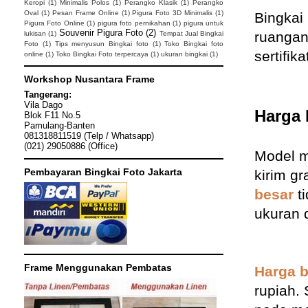
Keropi
(1)
Minimalis Polos
(1)
Perangko Klasik
(1)
Perangko
Oval
(1)
Pesan Frame Online
(1)
Pigura Foto 3D Minimalis
(1)
Bingkai
Pigura Foto Online
(1)
pigura foto pernikahan
(1)
pigura untuk
Souvenir Pigura Foto
(2)
ruangan
lukisan
(1)
Tempat Jual Bingkai
Foto
(1)
Tips menyusun Bingkai foto
(1)
Toko Bingkai foto
sertifi
online
(1)
Toko Bingkai Foto terpercaya
(1)
ukuran bingkai
(1)
Workshop Nusantara Frame
Tangerang:
Vila Dago
Harga 
Blok F11 No.5
Pamulang-Banten
081318811519 (Telp / Whatsapp)
(021) 29050886 (Office)
Model m
Pembayaran Bingkai Foto Jakarta
kirim g
besar
ti
ukuran 
Frame Menggunakan Pembatas
Harga b
rupiah.