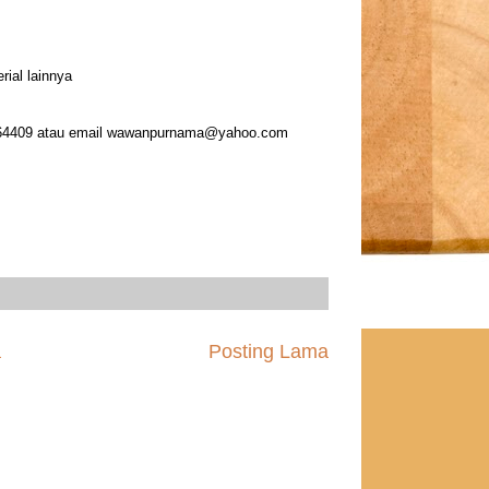
rial lainnya
64409 atau email wawanpurnama@yahoo.com
a
Posting Lama