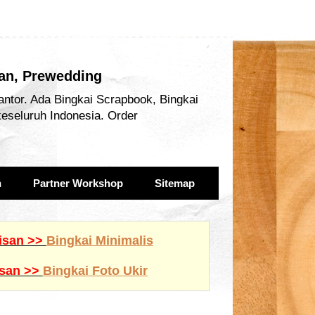
san, Prewedding
antor. Ada Bingkai Scrapbook, Bingkai
keseluruh Indonesia. Order
n
Partner Workshop
Sitemap
lisan >>
Bingkai Minimalis
isan >>
Bingkai Foto Ukir