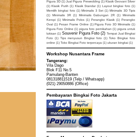
Pigura 3D
(1)
Jual Pigura Prewedding
(1)
Klasik Geovani Silver
(1)
Klasik Putih
(1)
Klasik Standar
(1)
Layout bingkai foto
(1)
Memilih bingkai foto
(1)
Minimalis 3 Set
(1)
Minimalis 3D Tipis
(1)
Minimalis 3R
(1)
Minimalis Gabungan 2R
(1)
Minimalis
Keropi
(1)
Minimalis Polos
(1)
Perangko Klasik
(1)
Perangko
Oval
(1)
Pesan Frame Online
(1)
Pigura Foto 3D Minimalis
(1)
Pigura Foto Online
(1)
pigura foto pernikahan
(1)
pigura untuk
Souvenir Pigura Foto
(2)
lukisan
(1)
Tempat Jual Bingkai
Foto
(1)
Tips menyusun Bingkai foto
(1)
Toko Bingkai foto
online
(1)
Toko Bingkai Foto terpercaya
(1)
ukuran bingkai
(1)
Workshop Nusantara Frame
Tangerang:
Vila Dago
Blok F11 No.5
Pamulang-Banten
081318811519 (Telp / Whatsapp)
(021) 29050886 (Office)
Pembayaran Bingkai Foto Jakarta