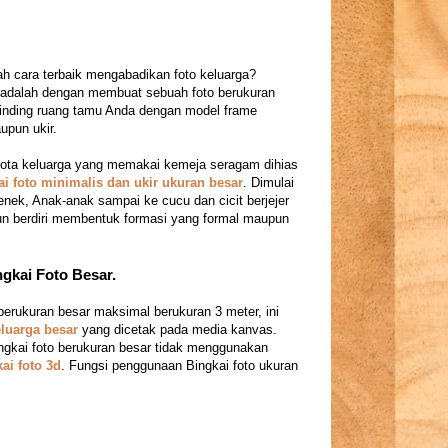
 cara terbaik mengabadikan foto keluarga?
adalah dengan membuat sebuah foto berukuran
inding ruang tamu Anda dengan model frame
upun ukir.
gota keluarga yang memakai kemeja seragam dihias
ai foto minimalis dan ukir ukuran besar
. Dimulai
enek, Anak-anak sampai ke cucu dan cicit berjejer
n berdiri membentuk formasi yang formal maupun
gkai Foto Besar.
 berukuran besar maksimal berukuran 3 meter, ini
eluarga besar
yang dicetak pada media kanvas.
gkai foto berukuran besar tidak menggunakan
ai foto 3d
. Fungsi penggunaan Bingkai foto ukuran