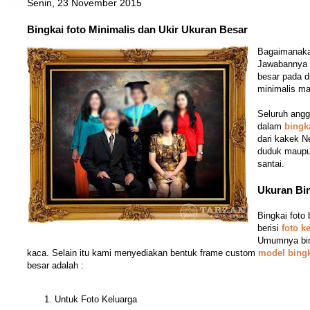
Senin, 23 November 2015
Bingkai foto Minimalis dan Ukir Ukuran Besar
Bagaimanakah
Jawabannya 
besar pada d
minimalis ma
Seluruh ang
dalam
bingk
dari kakek N
duduk maupu
santai.
Ukuran Bin
Bingkai foto
berisi
foto k
Umumnya bin
kaca. Selain itu kami menyediakan bentuk frame custom
model bingk
besar adalah :
Untuk Foto Keluarga