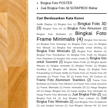
Bingkai Foto POSTER
Jual Bingkai Foto 3d SCRAPBOX Mahar
Cari Berdasarkan Kata Kunci
Bingkai Foto 3D
Akrilik Display
(1)
Bingkai foto
(1)
(3)
Bingkai Foto Almunium
(2)
Bingkai Foto A4
(1)
Bingkai Foto
Bingkai Foto Berkelas
(1)
Frame Minimalis
(4)
Bingkai foto kanvas
(1)
Bingkai Foto Keluarga
(1)
Bingkai Foto Lucu
(1)
Bingkai
foto Mewah
(1)
Bingkai foto minamalis untuk dinding
(1)
Bingkai Foto Minimalis
(2)
Bingkai Foto Modern
(1)
Bingkai Foto Pernikahan
(1)
Bingkai Foto Putih
(1)
Bingkai
Bingkai foto
Foto Stainless
(1)
bingkai foto untuk rumah
(1)
untuk Souvenir
(2)
Bingkai Hitam Putih
(1)
Bingkai ijasah
Wisuda
(1)
bingkai minimalis
(1)
Bingkai Poster
(1)
Bingkai
Sertifikat
(1)
Bingkai Ukir Ukuran Besar
(1)
Bngkai Foto
Prewedding
(1)
Frame Akrilik
(1)
Frame Foto
(1)
Frame Foto 2D
minimalis
(1)
Frame Foto 3D
(1)
Frame Foto 3D Custom
(1)
Frame Foto Aluminium Stainless
(2)
Frame Foto
Berkelas
(1)
Frame Foto Modern
(1)
Frame foto untuk souvenir
(1)
Frame Minimalis
(1)
Frame minimalis 2D
(1)
Harga Bingkai
3D
(1)
Harga Bingkai foto
(1)
harga bingkai foto minimalis
(1)
Jual Bingkai Foto
(2)
Harga Frame Foto Minimalis
(1)
Jual
Jual
Bingkai Foto A4
(1)
Jual Bingkai Foto Lukisan
(1)
Bingkai Foto Minimalis
(2)
Jual Bingkai Foto Scrapbook
(1)
jual bingkai kanvas
(1)
Jual Bingkai Ukuran A4
(1)
Jual