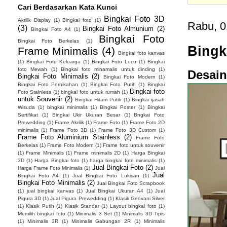
Cari Berdasarkan Kata Kunci
Bingkai Foto 3D
Akrilik Display
(1)
Bingkai foto
(1)
Rabu, 0
(3)
Bingkai Foto Almunium
(2)
Bingkai Foto A4
(1)
Bingkai Foto
Bingkai Foto Berkelas
(1)
Bingk
Frame Minimalis
(4)
Bingkai foto kanvas
(1)
Bingkai Foto Keluarga
(1)
Bingkai Foto Lucu
(1)
Bingkai
foto Mewah
(1)
Bingkai foto minamalis untuk dinding
(1)
Desain
Bingkai Foto Minimalis
(2)
Bingkai Foto Modern
(1)
Bingkai Foto Pernikahan
(1)
Bingkai Foto Putih
(1)
Bingkai
Bingkai foto
Foto Stainless
(1)
bingkai foto untuk rumah
(1)
untuk Souvenir
(2)
Bingkai Hitam Putih
(1)
Bingkai ijasah
Wisuda
(1)
bingkai minimalis
(1)
Bingkai Poster
(1)
Bingkai
Sertifikat
(1)
Bingkai Ukir Ukuran Besar
(1)
Bngkai Foto
Prewedding
(1)
Frame Akrilik
(1)
Frame Foto
(1)
Frame Foto 2D
minimalis
(1)
Frame Foto 3D
(1)
Frame Foto 3D Custom
(1)
Frame Foto Aluminium Stainless
(2)
Frame Foto
Berkelas
(1)
Frame Foto Modern
(1)
Frame foto untuk souvenir
(1)
Frame Minimalis
(1)
Frame minimalis 2D
(1)
Harga Bingkai
3D
(1)
Harga Bingkai foto
(1)
harga bingkai foto minimalis
(1)
Jual Bingkai Foto
(2)
Harga Frame Foto Minimalis
(1)
Jual
Jual
Bingkai Foto A4
(1)
Jual Bingkai Foto Lukisan
(1)
Bingkai Foto Minimalis
(2)
Jual Bingkai Foto Scrapbook
(1)
jual bingkai kanvas
(1)
Jual Bingkai Ukuran A4
(1)
Jual
Pigura 3D
(1)
Jual Pigura Prewedding
(1)
Klasik Geovani Silver
(1)
Klasik Putih
(1)
Klasik Standar
(1)
Layout bingkai foto
(1)
Memilih bingkai foto
(1)
Minimalis 3 Set
(1)
Minimalis 3D Tipis
(1)
Minimalis 3R
(1)
Minimalis Gabungan 2R
(1)
Minimalis