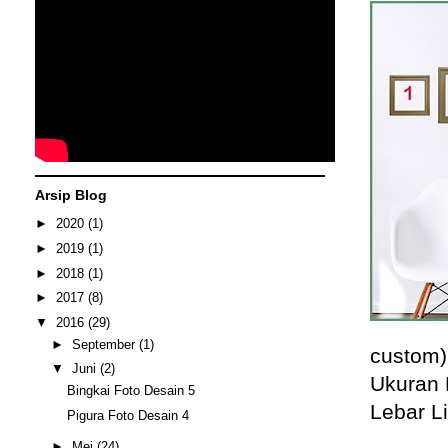
Arsip Blog
►
2020
(1)
►
2019
(1)
►
2018
(1)
►
2017
(8)
▼
2016
(29)
►
September
(1)
custom)
▼
Juni
(2)
Ukuran 
Bingkai Foto Desain 5
Lebar Li
Pigura Foto Desain 4
►
Mei
(24)