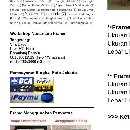
Keropi
(1)
Minimalis Polos
(1)
Perangko Klasik
(1)
Perangko
Oval
(1)
Pesan Frame Online
(1)
Pigura Foto 3D Minimalis
(1)
Pigura Foto Online
(1)
pigura foto pernikahan
(1)
pigura untuk
Souvenir Pigura Foto
(2)
lukisan
(1)
Tempat Jual Bingkai
Foto
(1)
Tips menyusun Bingkai foto
(1)
Toko Bingkai foto
online
(1)
Toko Bingkai Foto terpercaya
(1)
ukuran bingkai
(1)
**Frame
Workshop Nusantara Frame
Ukuran 
Tangerang:
Ukuran 
Vila Dago
Blok F11 No.5
Lebar L
Pamulang-Banten
081318811519 (Telp / Whatsapp)
(021) 29050886 (Office)
Pembayaran Bingkai Foto Jakarta
** Fram
Ukuran 
Ukuran 
Lebar Li
Frame Menggunakan Pembatas
>>> Ket