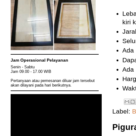
Leba
kiri
Jara
Selu
Ada 
Dapa
Jam Operasional Pelayanan
Senin - Sabtu
Ada 
Jam 09.00 - 17.00 WIB
Harg
Pertanyaan atau pemesanan diluar jam tersebut
akan dilayani pada hari berikutnya.
Wakt
Label:
B
Pigur