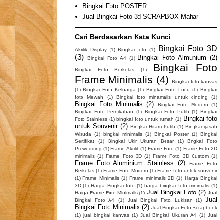
Bingkai Foto POSTER
Jual Bingkai Foto 3d SCRAPBOX Mahar
Cari Berdasarkan Kata Kunci
Bingkai Foto 3D
Akrilik Display
(1)
Bingkai foto
(1)
(3)
Bingkai Foto Almunium
(2)
Bingkai Foto A4
(1)
Bingkai Foto
Bingkai Foto Berkelas
(1)
Frame Minimalis
(4)
Bingkai foto kanvas
(1)
Bingkai Foto Keluarga
(1)
Bingkai Foto Lucu
(1)
Bingkai
foto Mewah
(1)
Bingkai foto minamalis untuk dinding
(1)
Bingkai Foto Minimalis
(2)
Bingkai Foto Modern
(1)
Bingkai Foto Pernikahan
(1)
Bingkai Foto Putih
(1)
Bingkai
Bingkai foto
Foto Stainless
(1)
bingkai foto untuk rumah
(1)
untuk Souvenir
(2)
Bingkai Hitam Putih
(1)
Bingkai ijasah
Wisuda
(1)
bingkai minimalis
(1)
Bingkai Poster
(1)
Bingkai
Sertifikat
(1)
Bingkai Ukir Ukuran Besar
(1)
Bngkai Foto
Prewedding
(1)
Frame Akrilik
(1)
Frame Foto
(1)
Frame Foto 2D
minimalis
(1)
Frame Foto 3D
(1)
Frame Foto 3D Custom
(1)
Frame Foto Aluminium Stainless
(2)
Frame Foto
Berkelas
(1)
Frame Foto Modern
(1)
Frame foto untuk souvenir
(1)
Frame Minimalis
(1)
Frame minimalis 2D
(1)
Harga Bingkai
3D
(1)
Harga Bingkai foto
(1)
harga bingkai foto minimalis
(1)
Jual Bingkai Foto
(2)
Harga Frame Foto Minimalis
(1)
Jual
Jual
Bingkai Foto A4
(1)
Jual Bingkai Foto Lukisan
(1)
Bingkai Foto Minimalis
(2)
Jual Bingkai Foto Scrapbook
(1)
jual bingkai kanvas
(1)
Jual Bingkai Ukuran A4
(1)
Jual