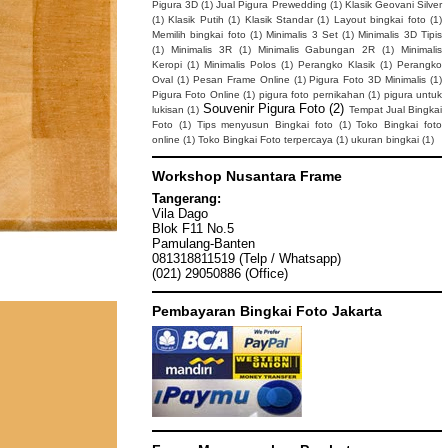
Pigura 3D
(1)
Jual Pigura Prewedding
(1)
Klasik Geovani Silver
(1)
Klasik Putih
(1)
Klasik Standar
(1)
Layout bingkai foto
(1)
Memilih bingkai foto
(1)
Minimalis 3 Set
(1)
Minimalis 3D Tipis
(1)
Minimalis 3R
(1)
Minimalis Gabungan 2R
(1)
Minimalis
Keropi
(1)
Minimalis Polos
(1)
Perangko Klasik
(1)
Perangko
Oval
(1)
Pesan Frame Online
(1)
Pigura Foto 3D Minimalis
(1)
Pigura Foto Online
(1)
pigura foto pernikahan
(1)
pigura untuk
Souvenir Pigura Foto
(2)
lukisan
(1)
Tempat Jual Bingkai
Foto
(1)
Tips menyusun Bingkai foto
(1)
Toko Bingkai foto
online
(1)
Toko Bingkai Foto terpercaya
(1)
ukuran bingkai
(1)
Workshop Nusantara Frame
Tangerang:
Vila Dago
Blok F11 No.5
Pamulang-Banten
081318811519 (Telp / Whatsapp)
(021) 29050886 (Office)
Pembayaran Bingkai Foto Jakarta