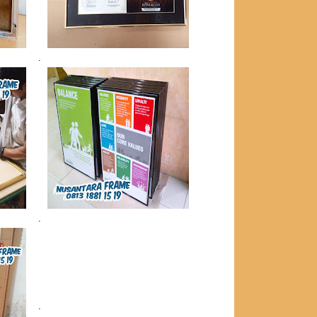
.
.
.