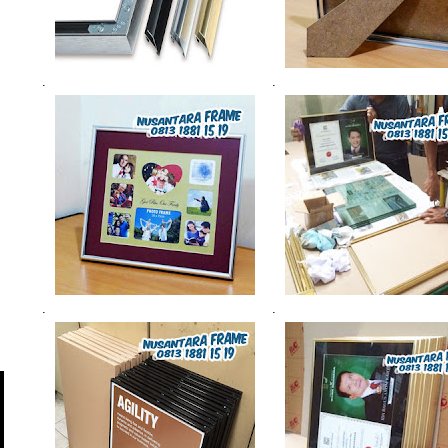
.
.
.
.