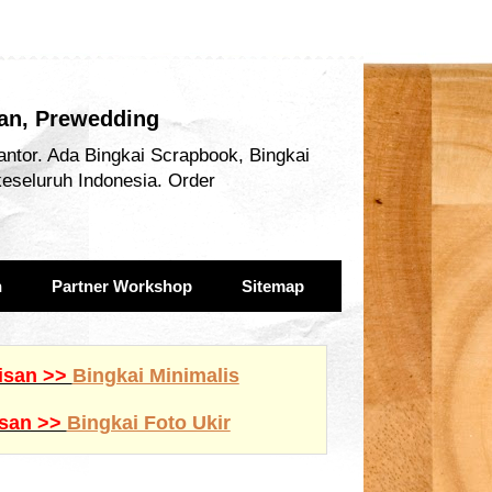
san, Prewedding
antor. Ada Bingkai Scrapbook, Bingkai
keseluruh Indonesia. Order
n
Partner Workshop
Sitemap
lisan >>
Bingkai Minimalis
isan >>
Bingkai Foto Ukir